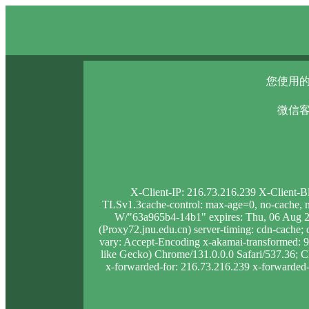
您使用的
微信客
X-Client-IP: 216.73.216.239 X-Client-B
TLSv1.3cache-control: max-age=0, no-cache, no
W/"63a965b4-14b1" expires: Thu, 06 Aug 2
(Proxy72.jnu.edu.cn) server-timing: cdn-cac
vary: Accept-Encoding x-akamai-transformed:
like Gecko) Chrome/131.0.0.0 Safari/537.36; Cl
x-forwarded-for: 216.73.216.239 x-forwarded-p