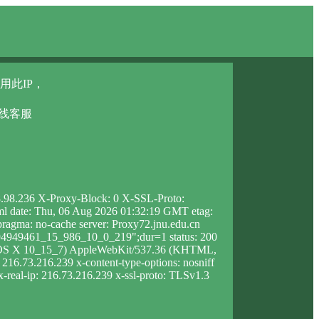
用此IP，
在线客服
48.98.236 X-Proxy-Block: 0 X-SSL-Proto:
html date: Thu, 06 Aug 2026 01:32:19 GMT etag:
agma: no-cache server: Proxy72.jnu.edu.cn
194949461_15_986_10_0_219";dur=1 status: 200
Mac OS X 10_15_7) AppleWebKit/537.36 (KHTML,
 216.73.216.239 x-content-type-options: nosniff
x-real-ip: 216.73.216.239 x-ssl-proto: TLSv1.3